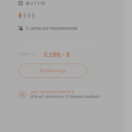
(B x T x H)
5 Jahre auf Heizelemente
3.199
,- €
4.090
,- €
Bestellanfrage
oder monatlich 266,58 €
(0% eff. Jahreszins, 12 Monate Laufzeit)