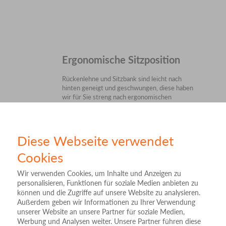
Ergonomische Sitzposition
Rückenlehne und Sitzbank sind leicht nach
hinten geneigt und geschwungen, diese haben
wir für Sie streng nach ergonomischen
Kriterien gefertigt. Ihre aufrechte Sitzposition
ist einfach und bequem.
Diese Webseite verwendet
Cookies
Frisch- und Abluftsystem
Wir verwenden Cookies, um Inhalte und Anzeigen zu
personalisieren, Funktionen für soziale Medien anbieten zu
Mit unserem Frisch- bzw. Abluftsystem
können und die Zugriffe auf unsere Website zu analysieren.
werden Sie in der Infrarotkabine je nach
Außerdem geben wir Informationen zu Ihrer Verwendung
Bedarf mit frischer Luft versorgt. So können
unserer Website an unsere Partner für soziale Medien,
Sie Ihre Infrarotkabine sicherlich länger
Werbung und Analysen weiter. Unsere Partner führen diese
nutzen.