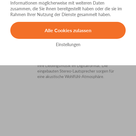
Informationen möglicherweise mit weiteren Daten
zusammen, die Sie ihnen bereitgestellt haben oder die sie im
Rahmen Ihrer Nutzung der Dienste gesammelt haben.
Alle Cookies zulassen
Einstellungen
Musiksystem
Wellness durch Klang: Hören Sie Radio oder
Ihre Lieblingsmusik im Digitalformat. Die
eingebauten Stereo-Lautsprecher sorgen für
eine akustische Wohlfühl-Atmosphäre.