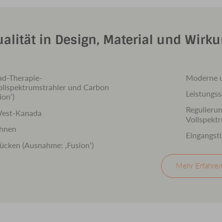
ualität in Design, Material und Wirk
ad-Therapie-
Moderne u
Vollspektrumstrahler und Carbon
Leistungss
ion‘)
Regulierun
West-Kanada
Vollspekt
ehnen
Eingangst
Rücken (Ausnahme: ‚Fusion‘)
Mehr Erfahre