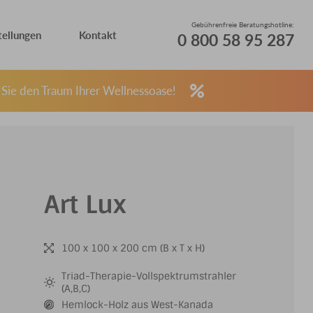
Gebührenfreie Beratungshotline:
tellungen
Kontakt
0 800 58 95 287
 Sie den Traum Ihrer Wellnessoase!
Art Lux
100 x 100 x 200 cm (B x T x H)
Triad-Therapie-Vollspektrumstrahler
(A,B,C)
Hemlock-Holz aus West-Kanada