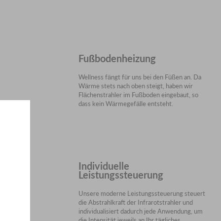
Fußbodenheizung
Wellness fängt für uns bei den Füßen an. Da
Wärme stets nach oben steigt, haben wir
Flächenstrahler im Fußboden eingebaut, so
dass kein Wärmegefälle entsteht.
Individuelle
Leistungssteuerung
Unsere moderne Leistungssteuerung steuert
die Abstrahlkraft der Infrarotstrahler und
individualisiert dadurch jede Anwendung, um
die Intensität jeweils an Ihr tägliches