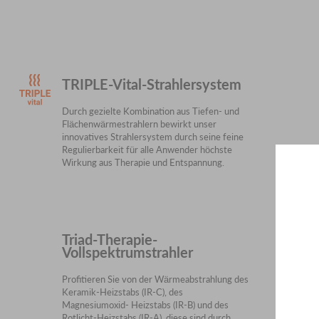
TRIPLE-Vital-Strahlersystem
Durch gezielte Kombination aus Tiefen- und
Flächenwärmestrahlern bewirkt unser
innovatives Strahlersystem durch seine feine
Regulierbarkeit für alle Anwender höchste
Wirkung aus Therapie und Entspannung.
Triad-Therapie-
Vollspektrumstrahler
Profitieren Sie von der Wärmeabstrahlung des
Keramik-Heizstabs (IR-C), des
Magnesiumoxid- Heizstabs (IR-B) und des
Rotlicht-Heizstabs (IR-A), diese sind durch