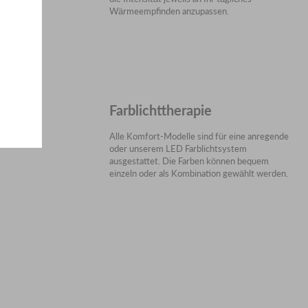
Wärmeempfinden anzupassen.
Farblichttherapie
Alle Komfort-Modelle sind für eine anregende
oder unserem LED Farblichtsystem
ausgestattet. Die Farben können bequem
einzeln oder als Kombination gewählt werden.