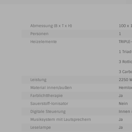
Abmessung (B x T x H)
100 x 
Personen
1
Heizelemente
TRIPLE-
1 Tria
3 Rotl
3 Carb
Leistung
2250 Wa
Material innen/außen
Hemloc
Farblichttherapie
Ja
Sauerstoff-Ionisator
Nein
Digitale Steuerung
Innen 
Musiksystem mit Lautsprechern
Ja
Leselampe
Ja