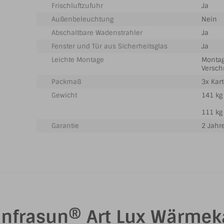
Frischluftzufuhr
Ja
Außenbeleuchtung
Nein
Abschaltbare Wadenstrahler
Ja
Fenster und Tür aus Sicherheitsglas
Ja
Leichte Montage
Montag
Versc
Packmaß
3x Kar
Gewicht
141 kg 
111 kg
Garantie
2 Jahr
 Infrasun® Art Lux Wärmek